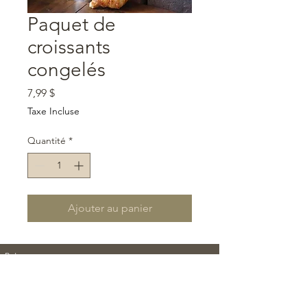
Paquet de
croissants
congelés
Prix
7,99 $
Taxe Incluse
Quantité
*
Ajouter au panier
Retrouvez-nous:
1230 Rue Sherbrooke, Magog, QC J1X 5B5
7h30- 18h | lundi au
dimanche