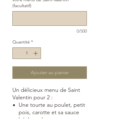
(facultatif)
0/500
Quantité
*
Ajouter au panier
Un délicieux menu de Saint
Valentin pour 2 :
Une tourte au poulet, petit
pois, carotte et sa sauce
béchamel
Salade/Soupe du chef
Mousse au chocolat noir