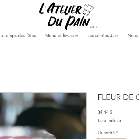
MAGOG
u temps des fêtes
Menu et livraison
Les soirées Jazz
Nous 
FLEUR DE 
Prix
34,44 $
Taxe Incluse
Quantité
*