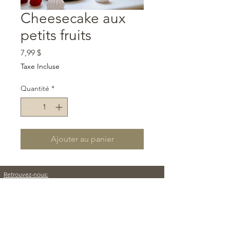
Cheesecake aux
petits fruits
Prix
7,99 $
Taxe Incluse
Quantité
*
Ajouter au panier
Retrouvez-nous:
1230 Rue Sherbrooke, Magog, QC J1X 5B5
7h30- 18h | lundi au
dimanche
Contactez-nous: