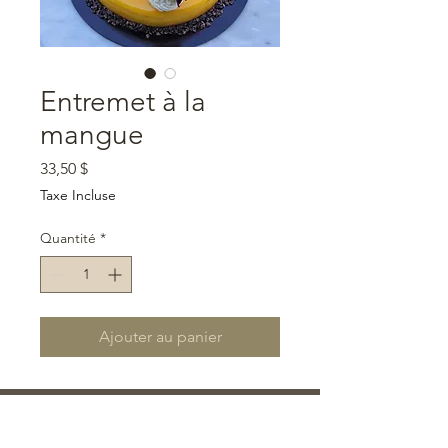
Entremet à la
mangue
Prix
33,50 $
Taxe Incluse
Quantité
*
Ajouter au panier
Retrouvez-nous:
1230 Rue Sherbrooke, Magog, QC J1X 5B5